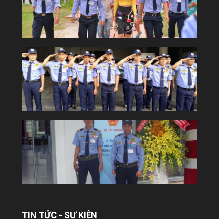
YUKI SEPRE 24 TRIỂN KHAI DỊCH VỤ
BẢO VỆ TẠI TÒA NHÀ COBI
Công ty Bảo vệ Yuki tiếp tục khẳng định uy
tín và năng lực trên thị trường khi chính
thức triển khai dịch vụ bảo...
TIN TỨC - SỰ KIỆN