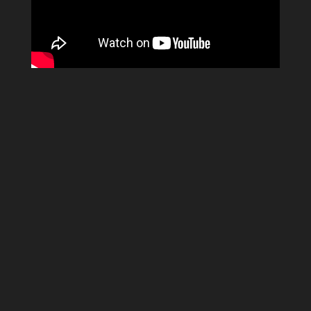
YUKI SEPRE 24 TRIỂN KHAI BẢO VỆ
TÒA NHÀ THE METT VÀ THE
HALLMARK
YUKI SEPRE 24 TRIỂN KHAI BẢO VỆ TÒA
NHÀ THE METT VÀ THE HALLMARK Công
ty TNHH Dịch vụ Bảo vệ Việt Nhật Yuki
Sepre...