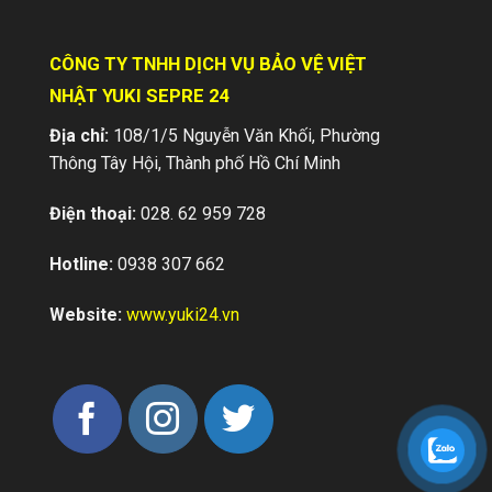
CÔNG TY TNHH DỊCH VỤ BẢO VỆ VIỆT
NHẬT YUKI SEPRE 24
Địa chỉ:
108/1/5 Nguyễn Văn Khối, Phường
Thông Tây Hội, Thành phố Hồ Chí Minh
Điện thoại:
028. 62 959 728
QUY TRÌNH BẢO VỆ HIỆN TRƯỜNG KHI
XẢY RA SỰ CỐ
Hotline:
0938 307 662
Hiện trường là nơi xảy ra vụ án hay tai nạn,
những trường hợp đáng tiếc xảy ra. Tại
Website:
www.yuki24.vn
hiện trường khi có vụ án...