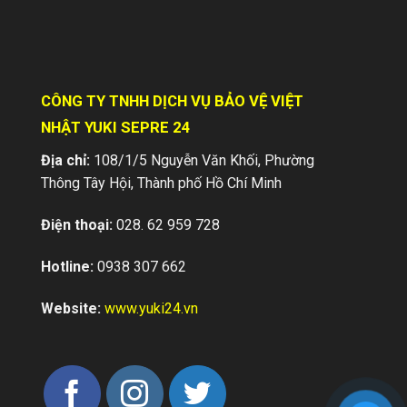
CÔNG TY TNHH DỊCH VỤ BẢO VỆ VIỆT
NHẬT YUKI SEPRE 24
Địa chỉ:
108/1/5 Nguyễn Văn Khối, Phường
Thông Tây Hội, Thành phố Hồ Chí Minh
Điện thoại:
028. 62 959 728
Dịch vụ bảo vệ nhà riêng, biệt thự
Hotline:
0938 307 662
Bạn muốn một chuyến đi chơi xa cho cả
Website:
www.yuki24.vn
gia đình nhưng lo lắng nhà sẽ bị trộm đột
nhập? Bạn thường xuyên phải vắng...