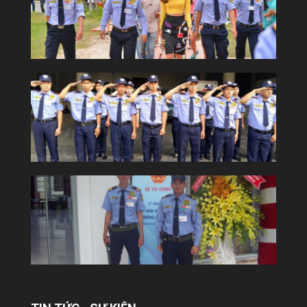
YUKI SEPRE 24 TRIỂN KHAI DỊCH VỤ
BẢO VỆ TẠI TÒA NHÀ COBI
Công ty Bảo vệ Yuki tiếp tục khẳng định uy
tín và năng lực trên thị trường khi chính
thức triển khai dịch vụ bảo...