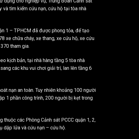
sử dụng chó nghiệp vụ, Trung đoàn Cảnh sát
 và tìm kiếm cứu nạn, cứu hộ tại tòa nhà
uận 1 – TPHCM đã được phong tỏa, để tạo
78 xe chữa cháy, xe thang, xe cứu hộ, xe cứu
 370 tham gia.
o kịch bản, tại nhà hàng tầng 5 tòa nhà
ang các khu vui chơi giải trí, lan lên tầng 6
hoát nạn an toàn. Tuy nhiên khoảng 100 người
sập 1 phần công trình, 200 người bị kẹt trong
ng thuộc các Phòng Cảnh sát PCCC quận 1, 2,
vụ dập lửa và cứu nạn – cứu hộ.