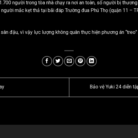
.700 người trong tòa nhà chạy ra nơi an toàn, số người bị thươn
TRIỂN KHAI DỊCH
VỤ BẢO VỆ TẠI
, người mắc kẹt thả tại bãi đáp Trường đua Phú Thọ (quận 11 – 
TÒA NHÀ COBI
Công ty Bảo vệ Yuki
 sân đậu, vì vậy lực lượng không quân thực hiện phương án “treo”
tiếp tục khẳng định
uy tín và năng lực
trên thị trường khi
chính thức triển
khai dịch vụ bảo...
ay
Bảo vệ Yuki 24 diễn t
NHÂN VIÊN BẢO
VỆ YUKI SEPRE
24 – NHỮNG
NGƯỜI GÁC BÌNH
YÊN
Trong nhịp sống
hiện đại, khi các