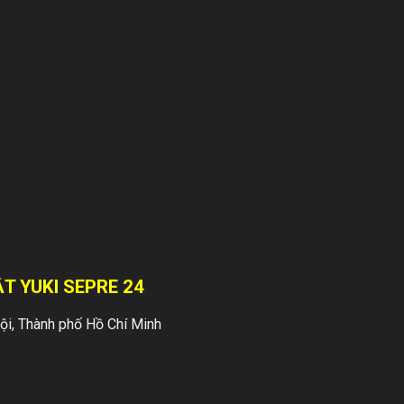
QUY TRÌNH BẢO
VỆ HIỆN
TRƯỜNG KHI
XẢY RA SỰ CỐ
Hiện trường là nơi
xảy ra vụ án hay tai
nạn, những trường
hợp đáng tiếc xảy
ra. Tại hiện trường
khi có vụ án...
T YUKI SEPRE 24
KỸ NĂNG SƠ
i, Thành phố Hồ Chí Minh
CỨU NGƯỜI
TRONG MỘT SỐ
TÌNH HUỐNG