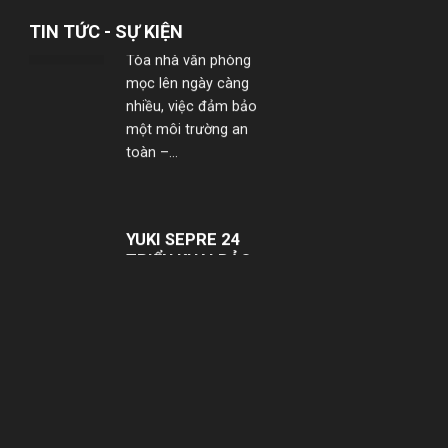
Tòa nhà văn phòng
TIN TỨC - SỰ KIỆN
mọc lên ngày càng
nhiều, việc đảm bảo
một môi trường an
toàn –...
YUKI SEPRE 24
TRIỂN KHAI BẢO
VỆ TÒA NHÀ THE
METT VÀ THE
HALLMARK
YUKI SEPRE 24
TRIỂN KHAI BẢO VỆ
TÒA NHÀ THE
METT VÀ THE
HALLMARK Công ty
TNHH Dịch vụ Bảo