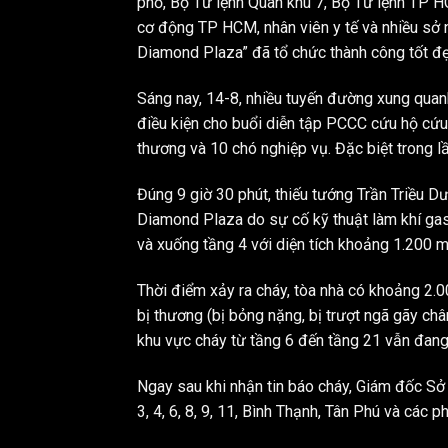
phố, Bộ Tư lệnh Quân khu 7, Bộ Tư lệnh TP 
cơ động TP HCM, nhân viên y tế và nhiều sở n
Diamond Plaza” đã tổ chức thành công tốt đẹ
Sáng nay, 14-8, nhiều tuyến đường xung qu
điều kiện cho buổi diễn tập PCCC cứu hộ cứu 
thương và 10 chó nghiệp vụ. Đặc biệt trong 
Đúng 9 giờ 30 phút, thiếu tướng Trần Triều 
Diamond Plaza do sự cố kỹ thuật làm khí gas rò
và xuống tầng 4 với diện tích khoảng 1.200 m
Thời điểm xảy ra cháy, tòa nhà có khoảng 2.
bị thương (bị bỏng nặng, bị trượt ngã gãy châ
khu vực cháy từ tầng 6 đến tầng 21 vẫn đang
Ngay sau khi nhận tin báo cháy, Giám đốc S
3, 4, 6, 8, 9, 11, Bình Thạnh, Tân Phú và cá