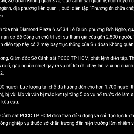
HCM, Sư đoàn Không quân 370, Cục Cảnh sát quản lý, huấn luyện 
gành, địa phương liên quan…, buổi diễn tập “Phương án chữa cháy
p.
anh tòa nhà Diamond Plaza ở số 34 Lê Duẩn, phường Bến Nghé, q
nạn do Bộ Công an chủ trì với sự tham gia của gần 2.800 người, 
lần diễn tập này có 2 máy bay trực thăng của Sư đoàn Không quân
Dương, Giám đốc Sở Cảnh sát PCCC TP HCM, phát lệnh diễn tập. The
 rỉ, gặp nguồn nhiệt gây ra vụ nổ lớn rồi cháy lan ra xung quanh s
2.
000 người. Lực lượng tại chỗ đã hướng dẫn cho hơn 1.700 người t
n), bị vùi lấp và vẫn bị mắc kẹt tại tầng 5 do vụ nổ trước đó làm 
 kêu cứu.
ở Cảnh sát PCCC TP HCM đích thân điều động và chỉ đạo lực lượ
c phòng nghiệp vụ thuộc sở khẩn trương đến hiện trường làm nhiệm 
YUKI SEPRE 24