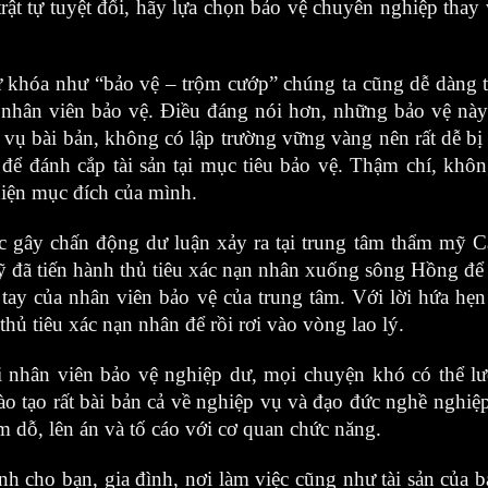
 tự tuyệt đối, hãy lựa chọn bảo vệ chuyên nghiệp thay 
 từ khóa như “bảo vệ – trộm cướp” chúng ta cũng dễ dàng 
hân viên bảo vệ. Điều đáng nói hơn, những bảo vệ này 
 vụ bài bản, không có lập trường vững vàng nên rất dễ 
̀i để đánh cắp tài sản tại mục tiêu bảo vệ. Thậm chí, 
hiện mục đích của mình.
 gây chấn động dư luận xảy ra tại trung tâm thẩm mỹ Ca
ỹ đã tiến hành thủ tiêu xác nạn nhân xuống sông Hồng để
tay của nhân viên bảo vệ của trung tâm. Với lời hứa hẹ
ủ tiêu xác nạn nhân để rồi rơi vào vòng lao lý.
 nhân viên bảo vệ nghiệp dư, mọi chuyện khó có thể lườ
tạo rất bài bản cả về nghiệp vụ và đạo đức nghề nghiệ
́m dỗ, lên án và tố cáo với cơ quan chức năng.
nh cho bạn, gia đình, nơi làm việc cũng như tài sản của 