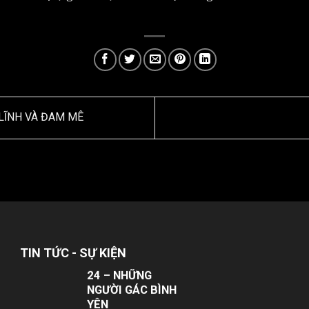
YUKI SEPRE 24
TRIỂN KHAI DỊCH
VỤ BẢO VỆ TẠI
TÒA NHÀ COBI
Công ty Bảo vệ Yuki
tiếp tục khẳng định
uy tín và năng lực
 LĨNH VÀ ĐAM MÊ
trên thị trường khi
chính thức triển
khai dịch vụ bảo...
NHÂN VIÊN BẢO
VỆ YUKI SEPRE
24 – NHỮNG
TIN TỨC - SỰ KIỆN
NGƯỜI GÁC BÌNH
YÊN
Trong nhịp sống