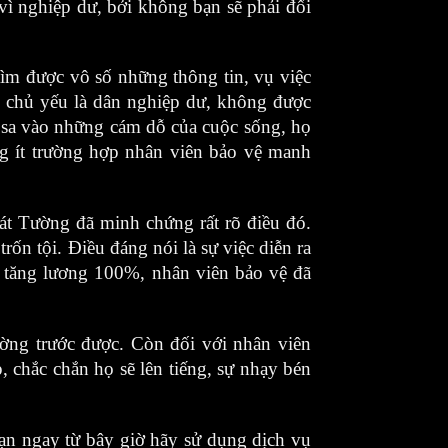
vì nghiệp dư, bởi không bạn sẽ phải đối
tìm được vô số những thông tin, vụ việc
chủ yếu là dân nghiệp dư, không được
bị sa vào những cám dỗ của cuộc sống, họ
không ít trường hợp nhân viên bảo vệ manh
́t Tường đã minh chứng rất rõ điều đó.
 trốn tội. Điều đáng nói là sự việc diễn ra
n tăng lương 100%, nhân viên bảo vệ đã
ng trước được. Còn đối với nhân viên
p, chắc chắn họ sẽ lên tiếng, sự nhạy bén
bạn ngay từ bây giờ hãy sử dụng dịch vụ