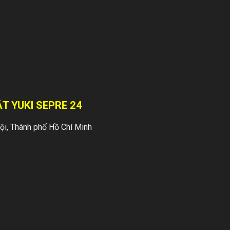
XIN TRẢ LẠI CHO
NGÀNH BẢO VỆ 2
TỪ “DANH DỰ”
Không biết tự bao
giờ 2 chữ bảo vệ lại
làm cho nhiều
T YUKI SEPRE 24
người chán ghét
đến thế. Bảo vệ
i, Thành phố Hồ Chí Minh
luôn gắn liền với
tạp...
Dịch vụ bảo vệ
nhà riêng, biệt
thự