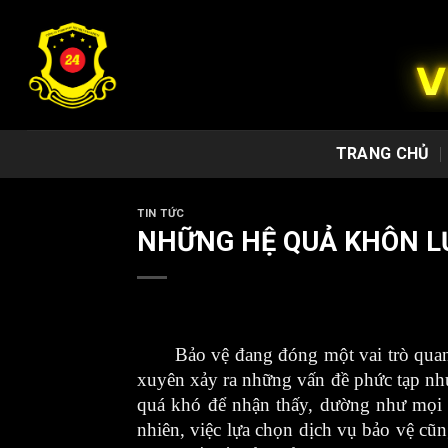
Chuyển
đến
nội
dung
TRANG CHỦ
TIN TỨC
NHỮNG HỆ QUẢ KHÔN L
Bảo vệ đang đóng một vai trò quan 
xuyên xảy ra những vấn đề phức tạp như
quá khó để nhận thấy, dường như mọi n
nhiên, việc lựa chọn dịch vụ bảo vệ
cũng