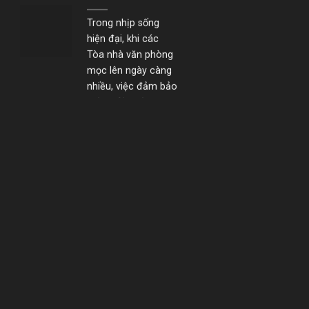
hiện đại, khi các
Tòa nhà văn phòng
mọc lên ngày càng
nhiều, việc đảm bảo
một môi trường an
toàn –...
YUKI SEPRE 24
TRIỂN KHAI BẢO
VỆ TÒA NHÀ THE
METT VÀ THE
HALLMARK
YUKI SEPRE 24
TRIỂN KHAI BẢO VỆ
TÒA NHÀ THE
METT VÀ THE
HALLMARK Công ty