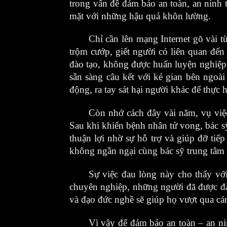
trong vấn đề đảm bảo an toàn, an ninh trật
mặt với những hậu quả khôn lường.
Chỉ cần lên mạng Internet gõ vài
trộm cướp, giết người có liên quan đến n
đào tạo, không được huấn luyện nghiệp
sẵn sàng câu kết với kẻ gian bên ngoa
động, ra tay sát hại người khác để thực 
Còn nhớ cách đây vài năm, vụ việc
Sau khi khiến bệnh nhân tử vong, bác s
thuận lợi nhờ sự hỗ trợ và giúp đỡ tiếp 
không ngần ngại cùng bác sỹ trung tâm th
Sự việc đau lòng này cho thấy với
chuyên nghiệp, những người đã được đào 
và đạo đức nghề sẽ giúp họ vượt qua ca
Vì vậy để đảm bảo an toàn – an ni