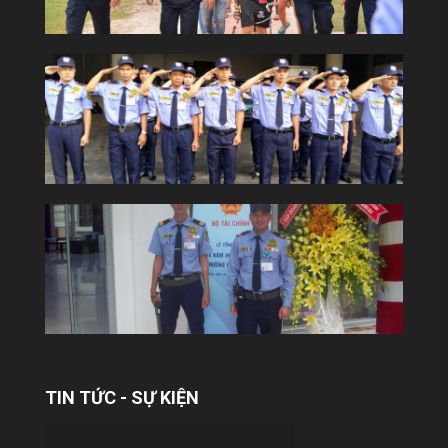
YUKI SEPRE 24 TRIỂN KHAI DỊCH VỤ
BẢO VỆ TẠI TÒA NHÀ COBI
Công ty Bảo vệ Yuki tiếp tục khẳng định uy
tín và năng lực trên thị trường khi chính
thức triển khai dịch vụ bảo...
TIN TỨC - SỰ KIỆN