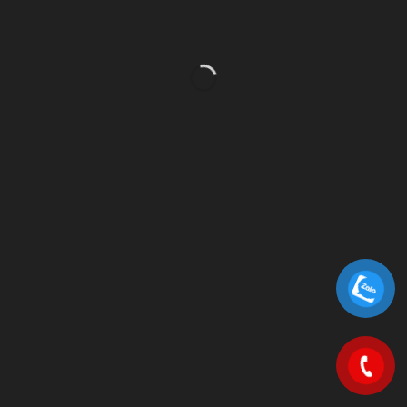
HIỆN TRẠNG NGÀNH DỊCH VỤ BẢO VỆ
TẠI VIỆT NAM – Nổi bật vai trò của
Công ty Bảo vệ Yuki
Trong bối cảnh nền kinh tế Việt Nam
không ngừng phát triển, nhu cầu đảm bảo
an ninh, an toàn cho các doanh nghiệp,
cá...