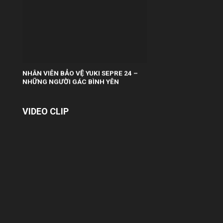
NHÂN VIÊN BẢO VỆ YUKI SEPRE 24 –
NHỮNG NGƯỜI GÁC BÌNH YÊN
Trong nhịp sống hiện đại, khi các Tòa nhà
văn phòng mọc lên ngày càng nhiều, việc
đảm bảo một môi trường an toàn –...
VIDEO CLIP