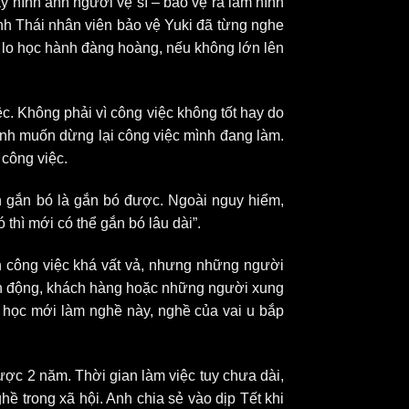
 hình ảnh người vệ sĩ – bảo vệ ra làm hình
nh Thái nhân viên bảo vệ Yuki đã từng nghe
 lo học hành đàng hoàng, nếu không lớn lên
ệc. Không phải vì công việc không tốt hay do
nh muốn dừng lại công việc mình đang làm.
 công việc.
n gắn bó là gắn bó được. Ngoài nguy hiểm,
 thì mới có thể gắn bó lâu dài”.
 công việc khá vất vả, nhưng những người
hành động, khách hàng hoặc những người xung
 học mới làm nghề này, nghề của vai u bắp
ợc 2 năm. Thời gian làm việc tuy chưa dài,
ề trong xã hội. Anh chia sẻ vào dịp Tết khi