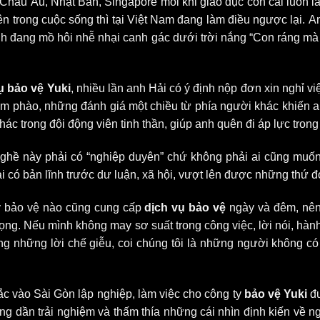
hâu Âu, Nhật Bản, Singapore mỗi khi giáo dục con cái luôn lấy
n trong cuộc sống thì tại Việt Nam đang làm điều ngược lại. A
anh đang mồ hôi nhễ nhại canh gác dưới trời nắng “Con ráng mà
ụ bảo vệ Yuki
, nhiều lần anh Hải có ý định nộp đơn xin nghỉ vi
ầm phào, những đánh giá một chiều từ phía người khác khiến a
c trong đội động viên tinh thần, giúp anh quên đi áp lực trong
, nghề này phải có “nghiệp duyên” chứ không phải ai cũng muố
i có bản lĩnh trước dư luận, xã hội, vượt lên được những thứ đó
 ty bảo vệ nào cũng cung cấp
dịch vụ bảo
vệ
ngày và đêm, nên
 trọng. Nếu mình không may sơ suất trong công việc, lời nói, 
ng những lời chế giễu, coi chúng tôi là những người không có
bắc vào Sài Gòn lập nghiệp, làm việc cho công ty
bảo vệ
Yuki
đư
dần trải nghiệm và thấm thía những cái nhìn định kiến về ngh