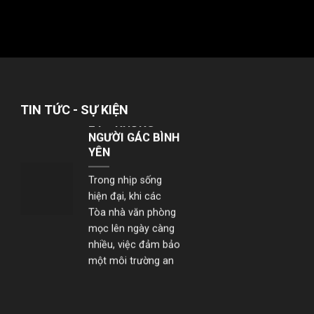
khai dịch vụ bảo...
NHÂN VIÊN BẢO
VỆ YUKI SEPRE
24 – NHỮNG
NGƯỜI GÁC BÌNH
TIN TỨC - SỰ KIỆN
YÊN
Trong nhịp sống
hiện đại, khi các
Tòa nhà văn phòng
mọc lên ngày càng
nhiều, việc đảm bảo
một môi trường an
toàn –...
YUKI SEPRE 24