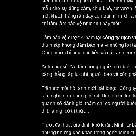
Nếu như ở những nước phát triển như Mỹ, C
mẫu cho sự dũng cảm, chịu khó, sự vươn lê
một khách hàng răn dạy con trai mình khi 
chỉ làm làm bảo vệ như chú này thôi”.
Làm bảo vệ được 4 năm tại
công ty dịch v
thu nhập không đảm bảo mà vì những lời t
Cũng nhờ chỉ huy mục tiêu và các anh em khá
Anh chia sẻ: “Ai làm trong nghề mới biết
căng thẳng, áp lực thì người bảo vệ còn phả
Trăn trở một hồi anh mới trải lòng: “Công
làm nghề như chúng tôi rất ít khi được tôn
quanh sẽ đánh giá, thậm chí có người buô
thịt, làm gì có trí thức…
Trượt đại học, gia đình khó khăn, Minh từ 
nhưng những khó khăn trong nghề Minh cũng 