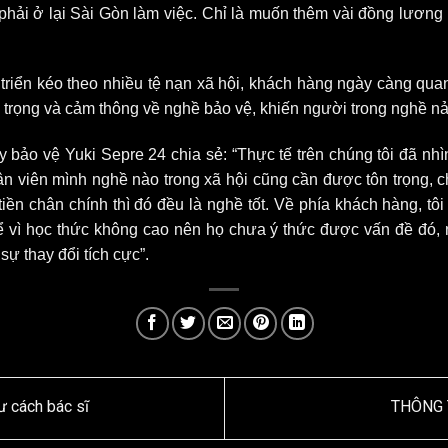
 phải ở lại Sài Gòn làm việc. Chỉ là muốn thêm vài đồng lươn
t triển kéo theo nhiều tệ nạn xã hội, khách hàng ngày càng qu
n trọng và cảm thông về nghề bảo vệ, khiến người trong nghề nả
 bảo vệ Yuki Sepre 24 chia sẻ: “Thực tế trên chúng tôi đã nhì
n viên mình nghề nào trong xã hội cũng cần được tôn trọng, ch
ền chân chính thì đó đều là nghề tốt. Về phía khách hàng, tô
ể vì học thức không cao nên họ chưa ý thức được vấn đề đó, n
YUKI SEPRE 24
TRIỂN KHAI DỊCH
ự thay đổi tích cực”.
VỤ BẢO VỆ TẠI
TÒA NHÀ COBI
Công ty Bảo vệ Yuki
tiếp tục khẳng định
uy tín và năng lực
trên thị trường khi
ư cách bác sĩ
THÔNG 
chính thức triển