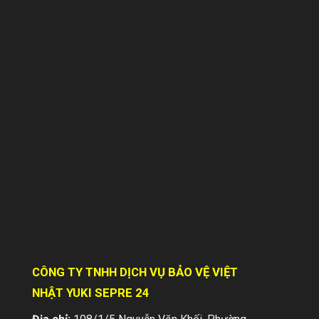
HIỆN TRẠNG NGÀNH DỊCH VỤ BẢO VỆ
TẠI VIỆT NAM – Nổi bật vai trò của
Công ty Bảo vệ Yuki
Trong bối cảnh nền kinh tế Việt Nam
không ngừng phát triển, nhu cầu đảm bảo
an ninh, an toàn cho các doanh nghiệp,
cá...
CÔNG TY TNHH DỊCH VỤ BẢO VỆ VIỆT
NHẬT YUKI SEPRE 24