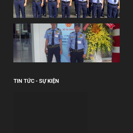
YUKI SEPRE 24 TRIỂN KHAI DỊCH VỤ
BẢO VỆ TẠI TÒA NHÀ COBI
Công ty Bảo vệ Yuki tiếp tục khẳng định uy
tín và năng lực trên thị trường khi chính
thức triển khai dịch vụ bảo...
TIN TỨC - SỰ KIỆN