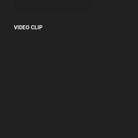
VIDEO CLIP
NHÂN VIÊN BẢO VỆ YUKI SEPRE 24 –
NHỮNG NGƯỜI GÁC BÌNH YÊN
Trong nhịp sống hiện đại, khi các Tòa nhà
văn phòng mọc lên ngày càng nhiều, việc
đảm bảo một môi trường an toàn –...