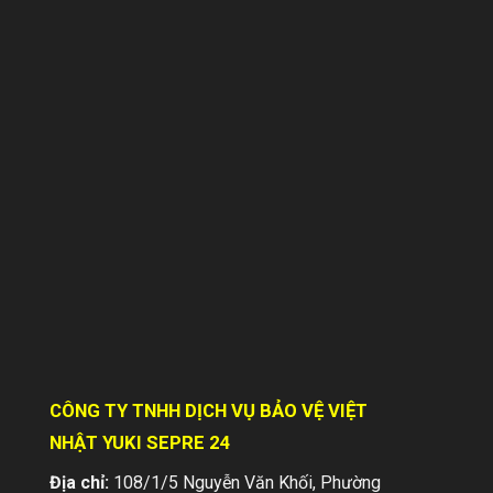
HIỆN TRẠNG NGÀNH DỊCH VỤ BẢO VỆ
TẠI VIỆT NAM – Nổi bật vai trò của
Công ty Bảo vệ Yuki
Trong bối cảnh nền kinh tế Việt Nam
không ngừng phát triển, nhu cầu đảm bảo
an ninh, an toàn cho các doanh nghiệp,
cá...
CÔNG TY TNHH DỊCH VỤ BẢO VỆ VIỆT
NHẬT YUKI SEPRE 24
Địa chỉ:
108/1/5 Nguyễn Văn Khối, Phường