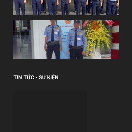
YUKI SEPRE 24 TRIỂN KHAI DỊCH VỤ
BẢO VỆ TẠI TÒA NHÀ COBI
Công ty Bảo vệ Yuki tiếp tục khẳng định uy
tín và năng lực trên thị trường khi chính
thức triển khai dịch vụ bảo...
TIN TỨC - SỰ KIỆN