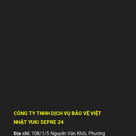
HIỆN TRẠNG NGÀNH DỊCH VỤ BẢO VỆ
TẠI VIỆT NAM – Nổi bật vai trò của
Công ty Bảo vệ Yuki
Trong bối cảnh nền kinh tế Việt Nam
không ngừng phát triển, nhu cầu đảm bảo
an ninh, an toàn cho các doanh nghiệp,
cá...
CÔNG TY TNHH DỊCH VỤ BẢO VỆ VIỆT
NHẬT YUKI SEPRE 24
Địa chỉ:
108/1/5 Nguyễn Văn Khối, Phường