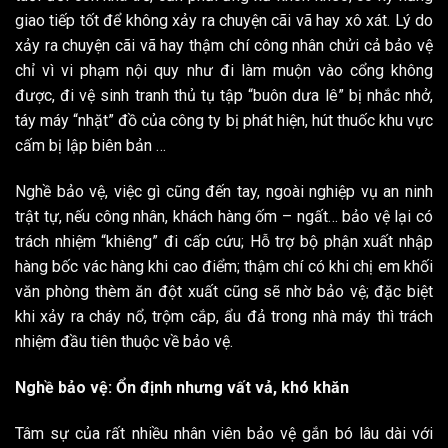
giao tiếp tốt để không xảy ra chuyện cãi vã hay xô xát. Lý do
xảy ra chuyện cãi vã hay thậm chí công nhân chửi cả bảo vệ
chỉ vì vi phạm nội quy như đi làm muộn vào cổng không
được, đi vệ sinh tranh thủ tụ tập “buôn dưa lê” bị nhắc nhở,
táy máy “nhặt” đồ của công ty bị phát hiện, hút thuốc khu vực
cấm bị lập biên bản …
Nghề bảo vệ, việc gì cũng đến tay, ngoài nghiệp vụ an ninh
trật tự, nếu công nhân, khách hàng ốm – ngất… bảo vệ lại có
trách nhiệm “khiêng” đi cấp cứu; Hỗ trợ bộ phận xuất nhập
hàng bốc vác hàng khi cao điểm; thậm chí có khi chị em khối
văn phòng thèm ăn đột xuất cũng sẽ nhờ bảo vệ; đặc biệt
khi xảy ra cháy nổ, trộm cắp, ẩu đả trong nhà máy thì trách
nhiệm đầu tiên thuộc về bảo vệ.
Nghề bảo vệ: Ổn định nhưng vất vả, khó khăn
Tâm sự của rất nhiều nhân viên bảo vệ gắn bó lâu dài với