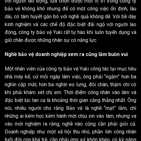
với người lao động, lựa chọn được một vị trí trong công ty
bảo vệ không khó nhưng để có một công việc ổn định, lâu
dài, có tâm huyết gắn bó với nghề quả không dễ. Với bề dày
kinh nghiệm và các chế độ đặc biệt đãi ngộ với người lao
động, công ty bảo vệ Yuki rất tự hào khi luôn tuyển dụng và
giữ chân được những nhân sự có năng lực.
Nghề bảo vệ doanh nghiệp xem ra cũng lắm buồn vui
Một nhân viên của công ty bảo vệ Yuki công tác tại mục tiêu
nhà máy kể, cứ mỗi ngày làm việc, ông phải “ngắm” hơn ba
nghìn cặp mắt, hơn ba nghìn eo lưng, đôi chân, thậm chí có
khi phải khám xét chị em. Thời điểm công nhân vào làm và
đặc biệt lúc tan ca là khoảng thời gian căng thẳng nhất. Ông
nói, nhiều người cho rằng Bảo vệ là nghề “mạt” lắm, chỉ
những ai kém học kém hành mới chịu xin vào làm, nhưng va
vào mới nghiệm ra rằng, nghề nào cũng cần phải giỏi cả.
Doanh nghiệp như một xã hội thu nhỏ, phần lớn công nhân
tuổi đời còn khá trẻ, cần phải ứng xử khôn khéo, có kỹ năng