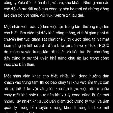
công ty Yuki đều là ổn định, vất vả, khó khăn. Nhưng nhờ các
chế độ và sự đãi ngộ của công ty nên họ mới có những động
lực gắn bó với nghề, với Yuki Sepre 24 lâu dài.
Một nhân viên bảo vệ làm việc tại Trung tâm thương mại lớn
cho biết, làm việc tại đây khá căng thẳng, vì thời gian phải di
chuyển liên tục, giám sát chặt chẽ vị trí được giao, tai và mắt
luôn căng ra hết sức để đảm bảo tài sản và an toàn PCCC
do khách ra vào trung tâm rất nhiều và liên tục. Em cho rằng
đây cũng là sự tôi luyện khả năng chịu áp lực trong công
việc cho bản thân.
Một nhân viên khác cho biết, nhiều khi đang hướng dẫn
khách vào trung tâm thì có báo cháy tại khu vực ẩm thực cần
hỗ trợ thế là lại vội vàng lên khu ẩm thực, việc hỗ trợ chữa
cháy mất khá nhiều sức nên khi xử lý xong cũng là lúc mệt
nhoài. Tuy nhiên khi được Ban giám đốc Công ty Yuki và Ban
quản lý Trung tâm tuyên dương, khen thưởng thì bao mệt