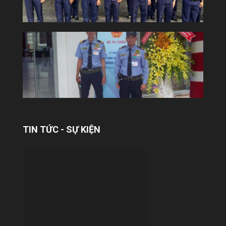
YUKI SEPRE 24 TRIỂN KHAI DỊCH VỤ
BẢO VỆ TẠI TÒA NHÀ COBI
Công ty Bảo vệ Yuki tiếp tục khẳng định uy
tín và năng lực trên thị trường khi chính
thức triển khai dịch vụ bảo...
TIN TỨC - SỰ KIỆN