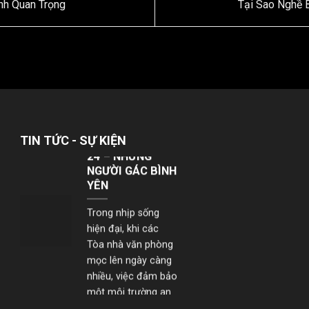
chính thức triển
nh Quan Trọng
Tại Sao Nghề 
khai dịch vụ bảo...
NHÂN VIÊN BẢO
VỆ YUKI SEPRE
24 – NHỮNG
NGƯỜI GÁC BÌNH
YÊN
TIN TỨC - SỰ KIỆN
Trong nhịp sống
hiện đại, khi các
Tòa nhà văn phòng
mọc lên ngày càng
nhiều, việc đảm bảo
một môi trường an
toàn –...