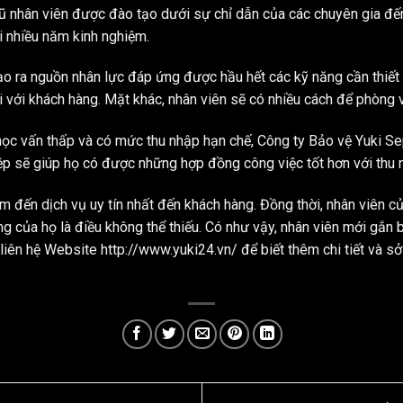
gũ nhân viên được đào tạo dưới sự chỉ dẫn của các chuyên gia đế
i nhiều năm kinh nghiệm.
o ra nguồn nhân lực đáp ứng được hầu hết các kỹ năng cần thiết 
 với khách hàng. Mặt khác, nhân viên sẽ có nhiều cách để phòng 
c vấn thấp và có mức thu nhập hạn chế, Công ty Bảo vệ Yuki Sepr
ệp sẽ giúp họ có được những hợp đồng công việc tốt hơn với thu 
đến dịch vụ uy tín nhất đến khách hàng. Đồng thời, nhân viên củ
g của họ là điều không thể thiếu. Có như vậy, nhân viên mới gắn 
YUKI SEPRE 24
TRIỂN KHAI DỊCH
ể liên hệ Website
http://www.yuki24.vn/
để biết thêm chi tiết và s
VỤ BẢO VỆ TẠI
TÒA NHÀ COBI
Công ty Bảo vệ Yuki
tiếp tục khẳng định
uy tín và năng lực
trên thị trường khi