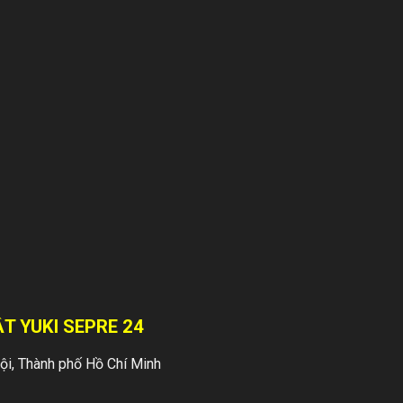
bảo an ninh, an
toàn cho các
doanh nghiệp, cá...
Dịch vụ bảo vệ
nhà riêng, biệt
thự
Bạn muốn một
chuyến đi chơi xa
cho cả gia đình
nhưng lo lắng nhà
sẽ bị trộm đột
nhập? Bạn thường
T YUKI SEPRE 24
xuyên phải vắng...
i, Thành phố Hồ Chí Minh