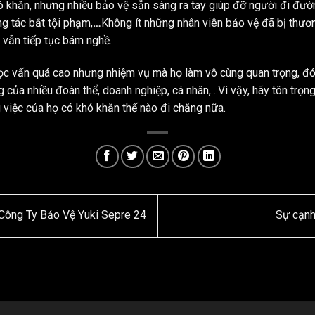
 khăn, nhưng nhiều bảo vệ sẵn sàng ra tay giúp đỡ người đi đườn
ng tác bắt tội phạm,
…
Không ít những nhân viên bảo vệ đã bị thươ
 vẫn tiếp tục bám nghề.
YUKI SEPRE 24
c vấn quá cao nhưng nhiệm vụ mà họ làm vô cùng quan trọng, đó l
TRIỂN KHAI DỊCH
g của nhiều đoàn thể, doanh nghiệp, cá nhân,…Vì vậy, hãy tôn trọ
VỤ BẢO VỆ TẠI
 việc của họ có khó khăn thế nào đi chăng nữa.
TÒA NHÀ COBI
Công ty Bảo vệ Yuki
tiếp tục khẳng định
uy tín và năng lực
trên thị trường khi
chính thức triển
Công Ty Bảo Vệ Yuki Sepre 24
Sự cạnh
khai dịch vụ bảo...
NHÂN VIÊN BẢO
VỆ YUKI SEPRE
24 – NHỮNG