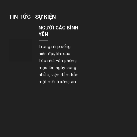
NGƯỜI GÁC BÌNH
YÊN
TIN TỨC - SỰ KIỆN
Trong nhịp sống
hiện đại, khi các
Tòa nhà văn phòng
mọc lên ngày càng
nhiều, việc đảm bảo
một môi trường an
toàn –...
YUKI SEPRE 24
TRIỂN KHAI BẢO
VỆ TÒA NHÀ THE
METT VÀ THE
HALLMARK
YUKI SEPRE 24
TRIỂN KHAI BẢO VỆ